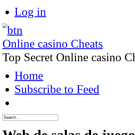
Log in
Online casino Cheats
Top Secret Online casino C
Home
Subscribe to Feed