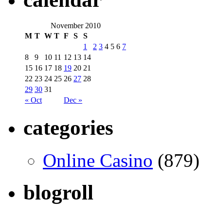
November 2010
M
T
W
T
F
S
S
1
2
3
4
5
6
7
8
9
10
11
12
13
14
15
16
17
18
19
20
21
22
23
24
25
26
27
28
29
30
31
« Oct
Dec »
categories
Online Casino
(879)
blogroll