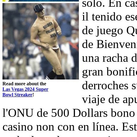
solo. En ca
il tenido e
de juego Q
de Bienveni
una racha d
gran bonifi
derroches 
Read more about the
Las Vegas 2024 Super
Bowl Streaker
!
viaje de ap
l'ONU de 500 Dollars bono d
casino non con en línea. Est