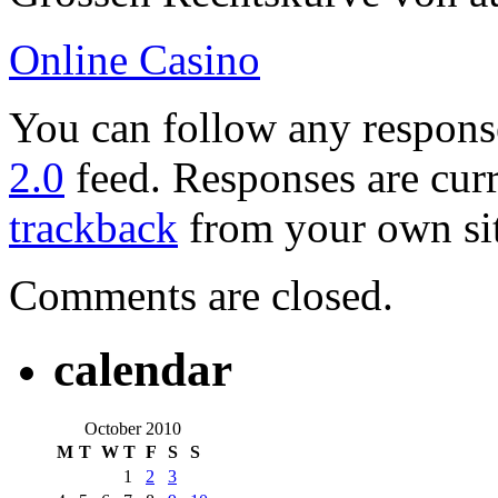
Online Casino
You can follow any response
2.0
feed. Responses are curr
trackback
from your own sit
Comments are closed.
calendar
October 2010
M
T
W
T
F
S
S
1
2
3