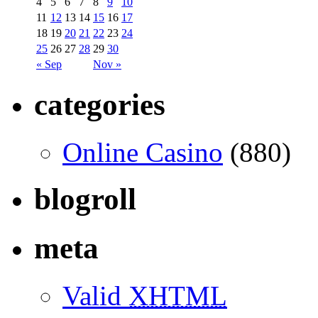
4
5
6
7
8
9
10
11
12
13
14
15
16
17
18
19
20
21
22
23
24
25
26
27
28
29
30
« Sep
Nov »
categories
Online Casino
(880)
blogroll
meta
Valid
XHTML