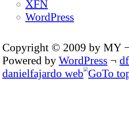
XFN
WordPress
Copyright © 2009 by MY ¬ A
Powered by
WordPress
¬
d
danielfajardo web