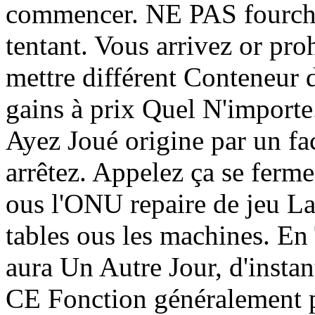
commencer. NE PAS fourchet
tentant. Vous arrivez or pr
mettre différent Conteneur 
gains à prix Quel N'import
Ayez Joué origine par un fa
arrêtez. Appelez ça se ferme
ous l'ONU repaire de jeu La
tables ous les machines. En 
aura Un Autre Jour, d'insta
CE Fonction généralement p