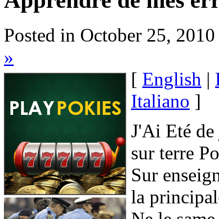
Apprendre de mes err
Posted in October 25, 2010
»
[
English
|
Italiano
]
J'Ai Eté de
sur terre 
Sur enseign
la principa
Ne le same