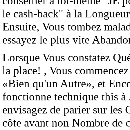
conseiller à toi-même "JE p
le cash-back" à la Longueur
Ensuite, Vous tombez malad
essayez le plus vite Abando
Lorsque Vous constatez Québ
la place! , Vous commencez 
«Bien qu'un Autre», et Enco
fonctionne technique this à
envisagez de parier sur les
côte avant non Nombre de c