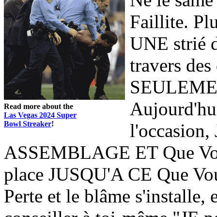
Faillite. Pl
UNE strié d
travers des
SEULEMEN
Aujourd'hu
Read more about the
Las Vegas 2024 Super
Bowl Streaker
!
l'occasion,
ASSEMBLAGE ET Que Vous 
place JUSQU'A CE Que Vous 
Perte et le blâme s'installe