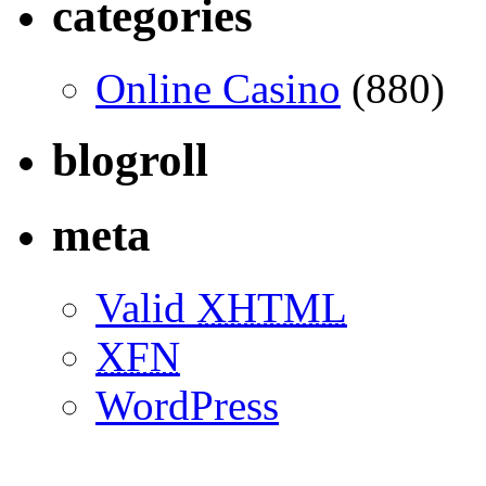
categories
Online Casino
(880)
blogroll
meta
Valid
XHTML
XFN
WordPress