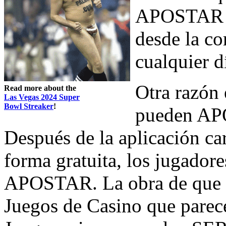
APOSTAR e
desde la c
cualquier d
Otra razón 
Read more about the
Las Vegas 2024 Super
Bowl Streaker
!
pueden APO
Después de la aplicación car
forma gratuita, los jugador
APOSTAR. La obra de que se
Juegos de Casino que parec