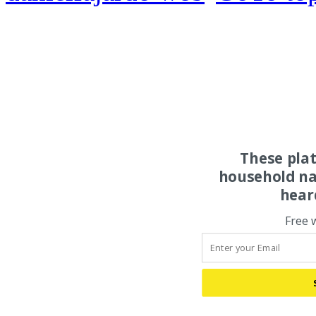
These pla
household na
hear
Free 