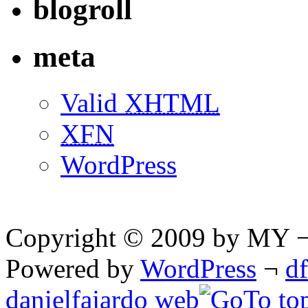
blogroll
meta
Valid
XHTML
XFN
WordPress
Copyright © 2009 by MY ¬ A
Powered by
WordPress
¬
d
danielfajardo web