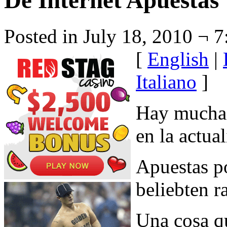
De Internet Apuestas
Posted in July 18, 2010 ¬ 
[
English
|
Italiano
]
Hay muchas
en la actual
Apuestas po
beliebten r
Una cosa q