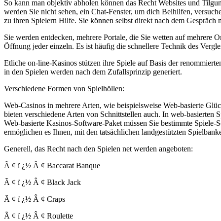
So kann man objektiv abholen können das Recht Websites und Tilgung 
werden Sie nicht sehen, ein Chat-Fenster, um dich Beihilfen, versuch
zu ihren Spielern Hilfe. Sie können selbst direkt nach dem Gespräch 
Sie werden entdecken, mehrere Portale, die Sie wetten auf mehrere On
Öffnung jeder einzeln. Es ist häufig die schnellere Technik des Verglei
Etliche on-line-Kasinos stützen ihre Spiele auf Basis der renommier
in den Spielen werden nach dem Zufallsprinzip generiert.
Verschiedene Formen von Spielhöllen:
Web-Casinos in mehrere Arten, wie beispielsweise Web-basierte Glü
bieten verschiedene Arten von Schnittstellen auch. In web-basierten S
Web-basierte Kasinos-Software-Paket müssen Sie bestimmte Spiele-S
ermöglichen es Ihnen, mit den tatsächlichen landgestützten Spielbank
Generell, das Recht nach den Spielen net werden angeboten:
Ã ¢ ï ¿½ Â ¢ Baccarat Banque
Ã ¢ ï ¿½ Â ¢ Black Jack
Ã ¢ ï ¿½ Â ¢ Craps
Ã ¢ ï ¿½ Â ¢ Roulette