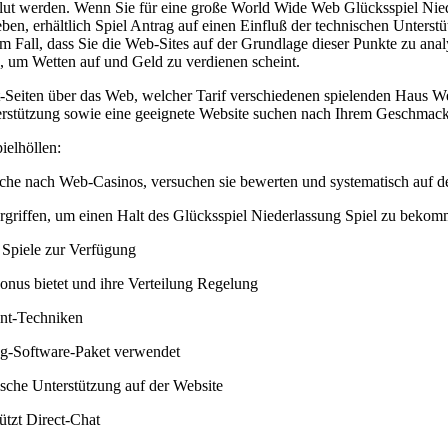
flut werden. Wenn Sie für eine große World Wide Web Glücksspiel Nied
ben, erhältlich Spiel Antrag auf einen Einfluß der technischen Unterstüt
 Fall, dass Sie die Web-Sites auf der Grundlage dieser Punkte zu anal
, um Wetten auf und Geld zu verdienen scheint.
et-Seiten über das Web, welcher Tarif verschiedenen spielenden Haus W
rstützung sowie eine geeignete Website suchen nach Ihrem Geschmack
ielhöllen:
che nach Web-Casinos, versuchen sie bewerten und systematisch auf d
rgriffen, um einen Halt des Glücksspiel Niederlassung Spiel zu bekom
Spiele zur Verfügung
onus bietet und ihre Verteilung Regelung
nt-Techniken
g-Software-Paket verwendet
sche Unterstützung auf der Website
ützt Direct-Chat