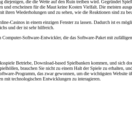
diejenigen, die die Wette auf den Ruin treiben wird. Gegründet Spielba
en und erscheinen für die Maut keine Kosten Vielfalt. Die meisten aus
mit ihren Wiederholungen und zu sehen, wie die Reaktionen sind zu beu
line-Casinos in einem einzigen Fenster zu lassen. Dadurch ist es mögl
chs und der ist sehr hilfreich.
ten Computer-Software-Entwickler, die das Software-Paket mit zufällig
cksspiele Betriebe, Download-based Spielbanken kommen, und sich dort
pielhöllen, brauchen Sie nicht zu einem Halt der Spiele zu erhalten, un
oftware-Programm, das zwar gewonnen, um die wichtigsten Website üb
en mit technologischen Entwicklungen zu interagieren.