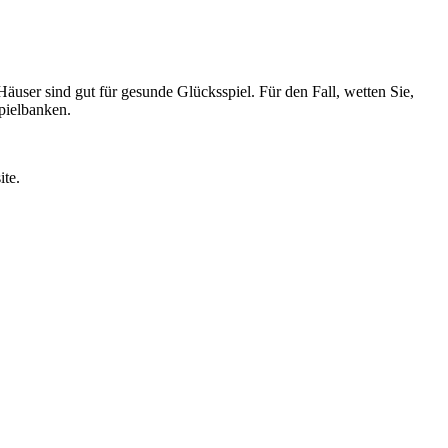
Häuser sind gut für gesunde Glücksspiel. Für den Fall, wetten Sie,
Spielbanken.
te.