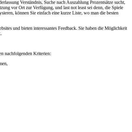
erlassung Verständnis, Suche nach Auszahlung Prozentsätze sucht,
zung vor Ort zur Verfügung, und last not least sei denn, die Spiele
ysieren, können Sie einfach eine kurze Liste, wo man die besten
ebsites und bieten interessantes Feedback. Sie haben die Möglichkeit
.
en nachfolgenden Kriterien:
men,