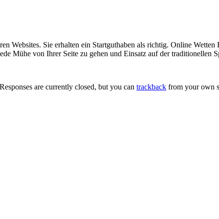
en Websites. Sie erhalten ein Startguthaben als richtig. Online Wetten 
ede Mühe von Ihrer Seite zu gehen und Einsatz auf der traditionellen 
Responses are currently closed, but you can
trackback
from your own si